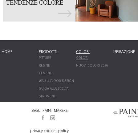
HOME
PRODOTTI
COLORI
ISPIRAZIONE
PITTURE
COLORI
RESINE
NUOVI COLORI 2026
CEMENTI
WALL & FLOOR DESIGN
GUIDA ALLA SCELTA
STRUMENTI
SEGUI PAINT MAKERS
privacy cookies policy