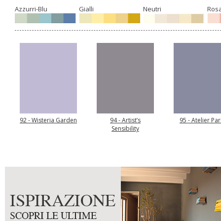
Azzurri-Blu
Gialli
Neutri
Rosa
92 - Wisteria Garden
94 - Artist’s
95 - Atelier Par
Sensibility