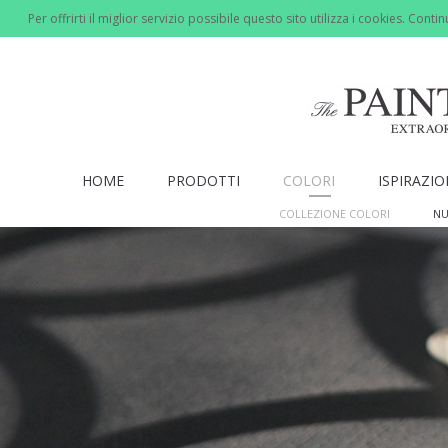
Per offrirti il miglior servizio possibile questo sito utilizza i cookies. Cont
HOME
PRODOTTI
COLORI
ISPIRAZI
COLLEZIONE COLORI
NU