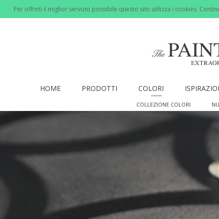
Per offrirti il miglior servizio possibile questo sito utilizza i cookies. Cont
HOME
PRODOTTI
COLORI
ISPIRAZI
COLLEZIONE COLORI
NU